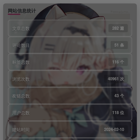
网站信息统计
文章总数
282 篇
评论数目
51 条
标签总数
116 个
浏览次数
40961 次
友链总数
43 个
用户总数
118 位
建站时间
2024-02-10