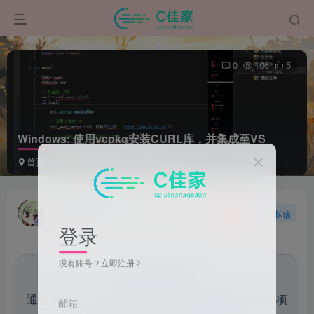
0
106
5
Windows: 使用vcpkg安装CURL库，并集成至VS
首页
程序设计语言
C
正文
Ciallo~
关注
私信
1年前更新
登录
没有账号？立即注册
来自AI助手的总结
通过安装Git、vcpkg及CURL库，并集成到VS2022项
邮箱