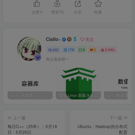
点赞
5
赞赏TA
分享
收藏
Ciallo~
关注
432
179
5
2
3.4W+
有点喜欢榜一
C++：容器库
宝塔 Linux 面版 9.6.0 企业版/开心版详细教程
C++: 数值库
上一篇
下一篇
每日C++（25年）：5月19
Ubuntu：Hadoop伪分布式
日 - 5月25日
配置