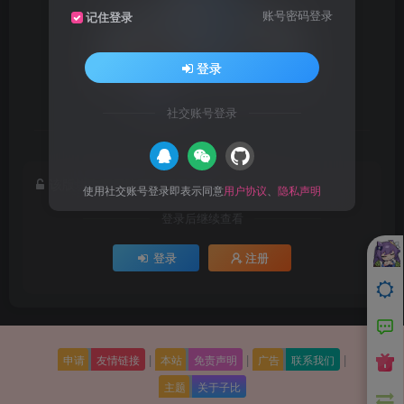
账号密码登录
记住登录
登录
社交账号登录
抱歉！您暂无查看此版块内容的权限
该版块内容已隐藏，请登录后查看
使用社交账号登录即表示同意
用户协议
、
隐私声明
登录后继续查看
登录
注册
|
|
|
申请
友情链接
本站
免责声明
广告
联系我们
主题
关于子比