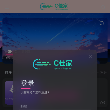
C
共9篇
C语言
排序
更新
浏览
点赞
评论
发布
收藏
售价
积分
登录
程序设计天梯赛题解-5分题
（C/C++）
没有账号？立即注册
# 原创
# C++
# C/C++
1年前
6
邮箱