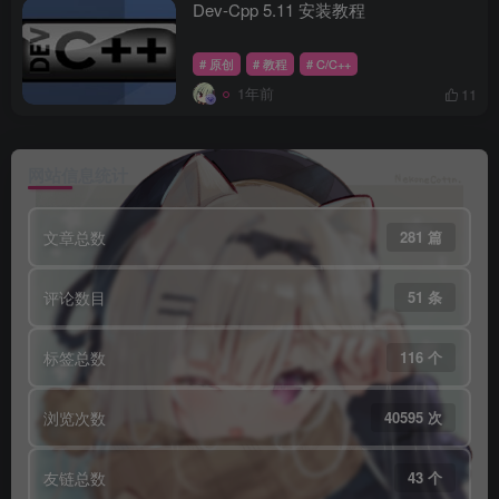
Dev-Cpp 5.11 安装教程
# 原创
# 教程
# C/C++
1年前
11
网站信息统计
文章总数
281 篇
评论数目
51 条
标签总数
116 个
浏览次数
40595 次
友链总数
43 个