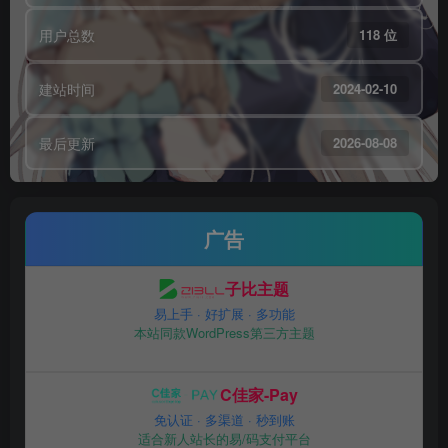
用户总数
118 位
建站时间
2024-02-10
最后更新
2026-08-08
广告
子比主题
易上手 · 好扩展 · 多功能
本站同款WordPress第三方主题
C佳家-Pay
免认证 · 多渠道 · 秒到账
适合新人站长的易/码支付平台