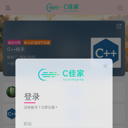
版块分类
认证/超管可创建
C++相关
版块 7
阅读 3525
一些关于C++的相关内容
CMake
整合的C++
登录
5
105
1
20
没有账号？立即注册
散装的C++
C++ Templates
1
3288
0
24
邮箱