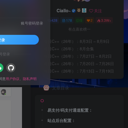
Ciallo~
关注
私信
428
178
5
2
3.3W+
账号密码登录
有点喜欢榜一
登录
每日C++（26年）：8月3日 – 8月9日
信息。
每日C++（26年）：8月合集
号登录
每日C++（26年）：7月27日 – 8月2日
每日C++（26年）：7月20日 – 7月26日
每日C++（26年）：7月13日 – 7月19日
同意
用户协议
、
隐私声明
文章目录
易支付/码支付通道配置：
站点后台配置：