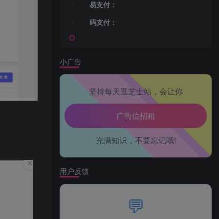
易支付：
码支付：
小广告
坚持每天逛芝士站，会让你
抖音推荐: 刺猬（限流破防
广告位招租
充满知识，不要忘记哦!
广告位招租
广告位招租
用户反馈
广告位招租
💬
广告位招租