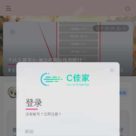
0
59
12
子比主题美化-侧边栏网站信息统计
首页
CMS相关
WordPress
WordPress主题 | 后端
正文
Ciallo~
关注
私信
1年前发布
登录
没有账号？立即注册
来自AI助手的总结
在WordPress的Zibll主题下创建并配置一个网站统计
邮箱