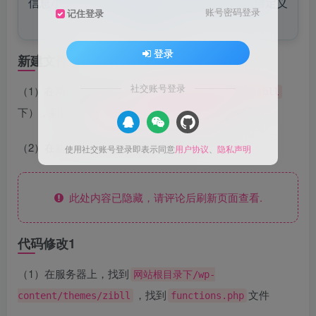
信息小工具，包括新建文件、修改代码和添加自定义
账号密码登录
记住登录
CSS样式。
登录
新建文件
社交账号登录
（1）在网站主题目录下（
/wp-content/themes/zibll
下），新建一个
文件。
widget-websitestat.php
（2）在新建的文件中添加以下代码：
使用社交账号登录即表示同意
用户协议
、
隐私声明
此处内容已隐藏，请评论后刷新页面查看.
代码修改1
（1）在服务器上，找到
网站根目录下/wp-
，找到
文件
content/themes/zibll
functions.php