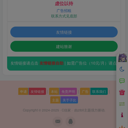
虚位以待
广告招租
联系方式见底部
友情链接
建站致谢
要友情链接请点击
友情链接自助
| 如需广告位（10元/月）请点击
立即登
|
|
|
申请
友情链接
本站
免责声明
广告
联系我们
主题
关于子比
Copyright © 2024-2025 ·
C佳家
· 由
zibll主题
强力驱动.