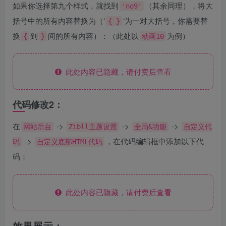
如果你选择第九个样式，就找到
（其余同理），将大
'no9'
括号中的所有内容替换为（‘
‘为一对大括号，你需要替
{ }
换
到
间的所有内容）：（此处以
为例）
{
}
动画10
此处内容已隐藏，请付费后查看
代码修改2：
在
->
->
->
网站后台
Zibll主题设置
全局&功能
自定义代
->
，在代码编辑框中添加以下代
码
自定义底部HTML代码
码：
此处内容已隐藏，请付费后查看
效果展示：