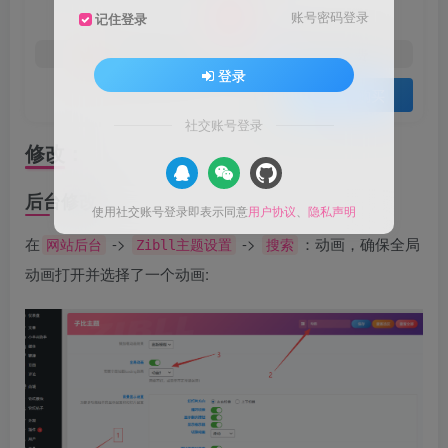
2
账号密码登录
记住登录
￥
免费
免费
普通会员
高级会员
登录
登录购买
社交账号登录
修改：
后台修改：
使用社交账号登录即表示同意
用户协议
、
隐私声明
在
->
->
：动画，确保全局
网站后台
Zibll主题设置
搜索
动画打开并选择了一个动画: