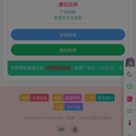
虚位以待
广告招租
联系方式见底部
友情链接
建站致谢
需要友情链接请点击
友情链接自助
| 如需广告位（10元/月）请点击
立即
|
|
|
申请
友情链接
本站
免责声明
广告
联系我们
主题
关于子比
Copyright © 2024-2025 ·
C佳家
· 由
zibll主题
强力驱动.