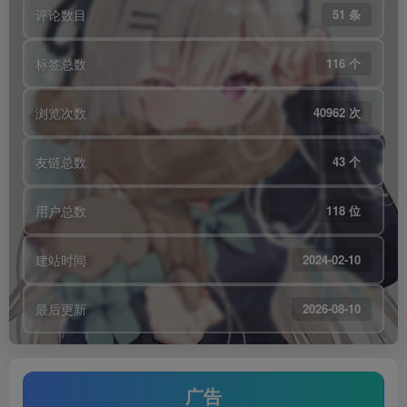
评论数目
51 条
标签总数
116 个
浏览次数
40962 次
友链总数
43 个
用户总数
118 位
建站时间
2024-02-10
最后更新
2026-08-10
广告