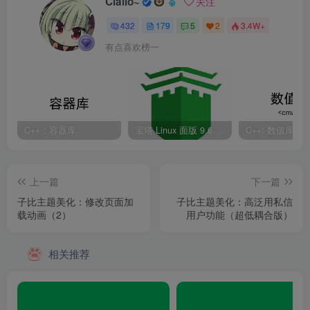
Ciallo~
关注
432
179
5
2
3.4W+
有点喜欢榜一
C++：容器库
宝塔 Linux 面版 9.6.0 企业版/开心版详细教程
C++: 数值库
上一篇
下一篇
子比主题美化：修改页面加
子比主题美化：高泛用私信
载动画（2）
用户功能（超低耦合版）
相关推荐