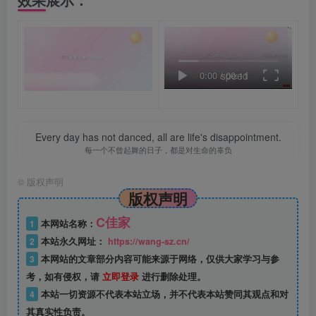
0:00
/
speed
00:11
Every day has not danced, all are life's disappointment.
每一个不曾起舞的日子，都是对生命的辜负
©
版权声明
版权声明
C佳家
1
本网站名称：
2
本站永久网址：
https://wang-sz.cn/
3
本网站的文章部分内容可能来源于网络，仅供大家学习与参
考，如有侵权，请
立即登录
进行删除处理。
4
本站一切资源不代表本站立场，并不代表本站赞同其观点和对
其真实性负责。