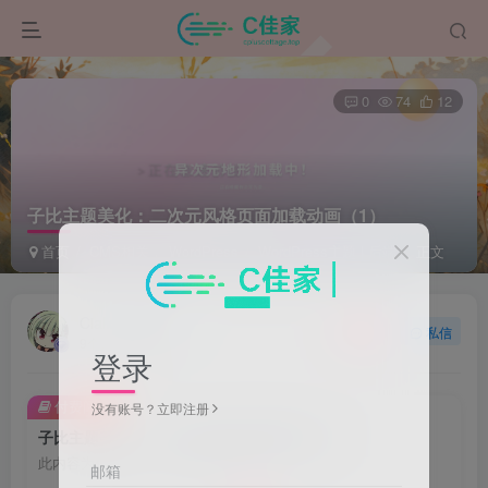
0
74
12
子比主题美化：二次元风格页面加载动画（1）
首页
CMS相关
WordPress
WordPress主题 | 后端
正文
Ciallo~
关注
私信
9个月前更新
登录
付费阅读
没有账号？立即注册
子比主题美化：二次元风格页面加载动画（1）
此内容为付费阅读，请付费后查看
邮箱