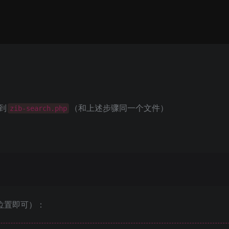
到
（和上述步骤同一个文件）
zib-search.php
>位置即可）：