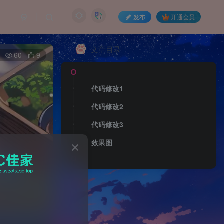
发布
开通会员
文章目录
60
9
凌晨了
21:45:50
凌晨的曙光即将来
代码修改1
临，愿你的希望也随
之点亮。
代码修改2
代码修改3
效果图