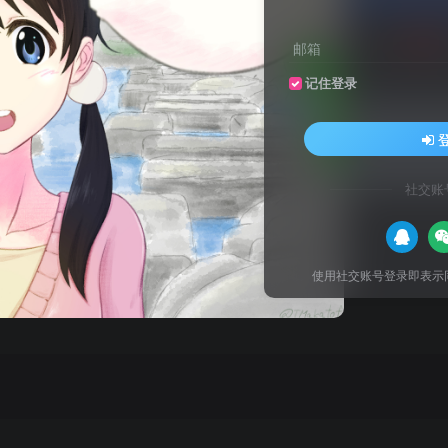
关注
邮箱
记住登录
来自AI助手的总结
行三处代码修改并添加自定义CSS以优化搜索表单样式和功能。
社交账
到
zib-search.php
使用社交账号登录即表示