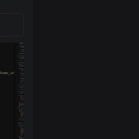
代码修改3
效果图
抖音推荐: 刺猬（限流破防
坚持每天逛芝士站，会让你
广告位招租
广告位招租
充满知识，不要忘记哦!
广告位招租
广告位招租
广告位招租
💬