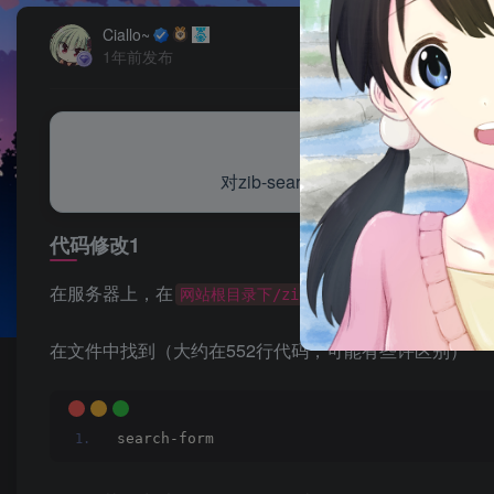
Ciallo~
1年前发布
对zib-search.php文件进
代码修改1
在服务器上，在
，找
网站根目录下/zibll/inc/functions
在文件中找到（大约在552行代码，可能有些许区别）
search-form