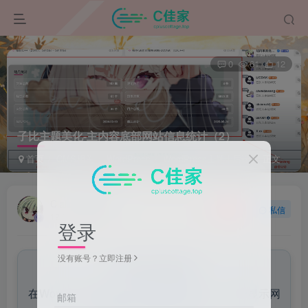
0
61
12
子比主题美化-主内容底部网站信息统计（2）
首页
CMS相关
WordPress
WordPress主题 | 后端
正文
Ciallo~
关注
私信
12个月前更新
登录
没有账号？立即注册
来自AI助手的总结
在WordPress主题目录下创建并配置一个用于显示网
邮箱