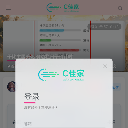
0
57
13
子比主题美化-侧边栏日子倒计时
首页
CMS相关
WordPress
WordPress主题 | 后端
正文
用户80404320
关注
私信
1年前发布
登录
没有账号？立即注册
来自AI助手的总结
在服务器上创建并上传`countdown.html`文件，并通
邮箱