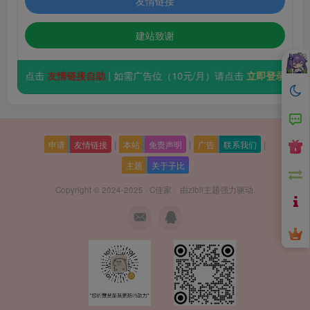
友情链接
建站致谢
友情链接请点击
友情链接自助
| 如需广告位（10元/月）请点击
立即登录
|
|
|
申请
友情链接
本站
免责声明
广告
联系我们
主题
关于子比
Copyright © 2024-2025 ·
C佳家
· 由
zibll主题
强力驱动.