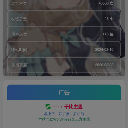
浏览次数
40500 次
友链总数
43 个
用户总数
118 位
建站时间
2024-02-10
最后更新
2026-08-08
广告
子比主题
易上手 · 好扩展 · 多功能
本站同款WordPress第三方主题