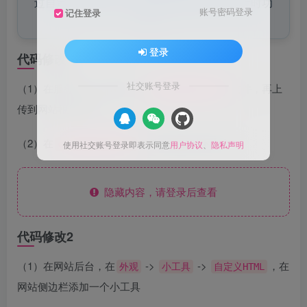
过自定义HTML小工具在网站侧边栏嵌入倒计时功
账号密码登录
记住登录
能。
登录
代码修改1
社交账号登录
（1）在服务器上，新建一个
文件，再上
countdown.html
传到网站根目录上。
（2）在
文件中添加以下内容：
使用社交账号登录即表示同意
用户协议
、
隐私声明
countdown.html
隐藏内容，请登录后查看
代码修改2
（1）在网站后台，在
->
->
，在
外观
小工具
自定义HTML
网站侧边栏添加一个小工具