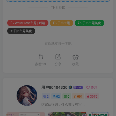
THE END
WordPress主题 | 后端
子比主题
子比主题美化
# 子比主题美化
喜欢就支持一下吧
点赞
13
分享
收藏
用户80404320
关注
2
62
0
661
3075
这家伙很懒，什么都没有写...