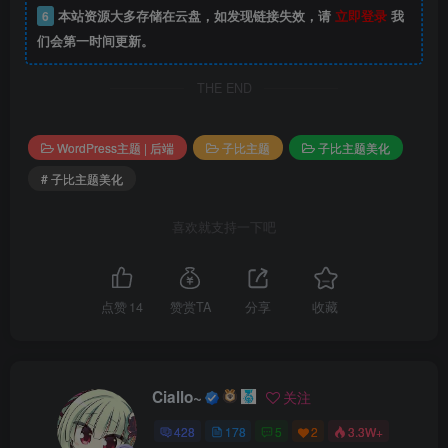
6
本站资源大多存储在云盘，如发现链接失效，请
立即登录
我
们会第一时间更新。
THE END
WordPress主题 | 后端
子比主题
子比主题美化
# 子比主题美化
喜欢就支持一下吧
点赞
14
赞赏TA
分享
收藏
Ciallo~
关注
428
178
5
2
3.3W+