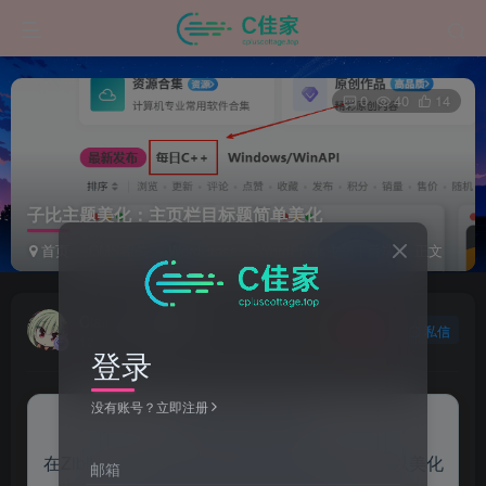
0
40
14
子比主题美化：主页栏目标题简单美化
首页
CMS相关
WordPress
WordPress主题 | 后端
正文
Ciallo~
关注
私信
12个月前发布
登录
没有账号？立即注册
来自AI助手的总结
在Zibll主题设置的自定义CSS样式中添加代码以美化
邮箱