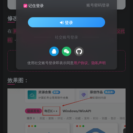
栏目字体和选中态效果。
账号密码登录
记住登录
修改：
登录
在
->
->
->
网站后台
Zibll主题设置
全局&功能
自定义代
社交账号登录
->
，在代码编辑框中添加以下代码：
码
自定义CSS样式
隐藏内容，请登录后查看
使用社交账号登录即表示同意
用户协议
、
隐私声明
效果图：