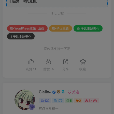
们会第一时间更新。
THE END
WordPress主题 | 后端
子比主题
子比主题美化
# 子比主题美化
喜欢就支持一下吧
点赞
11
赞赏TA
分享
收藏
Ciallo~
关注
432
179
5
2
3.4W+
有点喜欢榜一