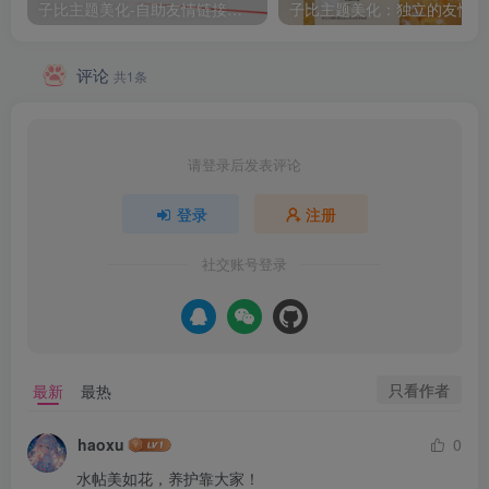
子比主题美化-自助友情链接申请（2）
子
评论
共1条
请登录后发表评论
登录
注册
社交账号登录
只看作者
最新
最热
haoxu
0
水帖美如花，养护靠大家！