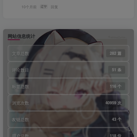
10个月前
回复
辽宁
网站信息统计
文章总数
282 篇
评论数目
51 条
标签总数
116 个
浏览次数
40959 次
友链总数
43 个
用户总数
118 位