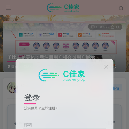
1
83
11
子比主题美化：新注册用户和会员用户展示
首页
CMS相关
WordPress
WordPress主题 | 后端
正文
Ciallo~
关注
私信
1年前发布
登录
没有账号？立即注册
来自AI助手的总结
在WordPress主题文件中添加代码以显示用户排行
邮箱