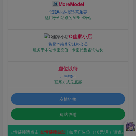
MoreModel
低延时·多模型·高兼容
适用于AI站点的API中转站
C佳家小店
售卖本站其它规格会员
服务于本站卡密充值 | 卡密代售咨询站长
虚位以待
广告招租
联系方式见底部
友情链接
建站致谢
要友情链接请点击
友情链接自助
| 如需广告位（10元/月）请点击
立即登录