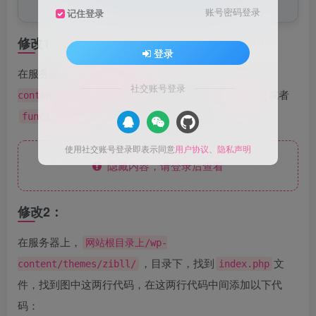
榜，并根据设备类型调整显示。
账号密码登录
记住登录
修改1：
登录
在服务器上，
网站根目录上/wp-
社交账号登录
，目录下，找到
或者
content/themes/zibll/
func.php
文件，在文件末尾添加：
functions.php
使用社交账号登录即表示同意
用户协议
、
隐私声明
隐藏内容，请登录后查看
修改2：
在服务器上，
网站根目录上/wp-
，目录下，找到
文
content/themes/zibll/
index.php
件，找到图中这两行代码，在这两行代码中间添加以下代
码：