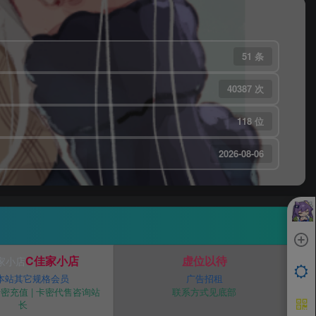
51 条
40387 次
118 位
2026-08-06
C佳家小店
虚位以待
本站其它规格会员
广告招租
密充值 | 卡密代售咨询站
联系方式见底部
长