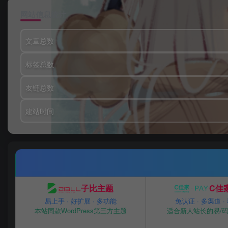
网站信息统计
文章总数
标签总数
友链总数
建站时间
子比主题
C佳家
易上手 · 好扩展 · 多功能
免认证 · 多渠道 ·
本站同款WordPress第三方主题
适合新人站长的易/