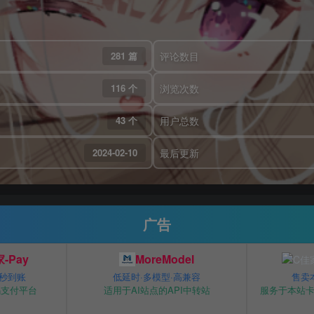
281 篇
评论数目
116 个
浏览次数
43 个
用户总数
2024-02-10
最后更新
广告
-Pay
MoreModel
 秒到账
低延时·多模型·高兼容
售卖
码支付平台
适用于AI站点的API中转站
服务于本站卡