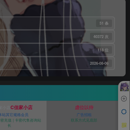
51 条
40372 次
118 位
2026-08-06
C佳家小店
虚位以待
本站其它规格会员
广告招租
密充值 | 卡密代售咨询站
联系方式见底部
长