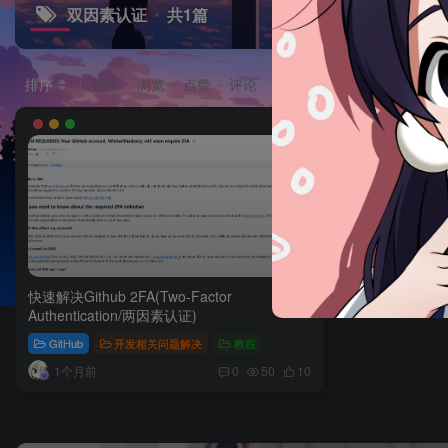
双因素认证
共1篇
排序
更新
浏览
点赞
评论
快速解决Github 2FA(Two-Factor
Authentication/两因素认证)
GitHub
开发相关问题解决
教程
1个月前
0
50
10