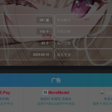
281 篇
评论数目
116 个
浏览次数
43 个
用户总数
2024-02-10
最后更新
广告
-Pay
MoreModel
 秒到账
低延时·多模型·高兼容
售卖
码支付平台
适用于AI站点的API中转站
服务于本站卡