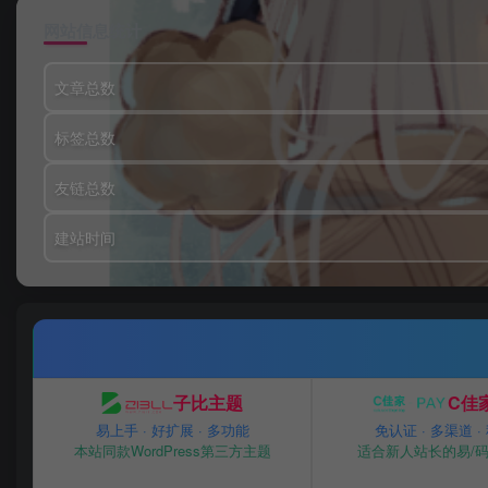
网站信息统计
文章总数
标签总数
友链总数
建站时间
子比主题
C佳家
易上手 · 好扩展 · 多功能
免认证 · 多渠道 ·
本站同款WordPress第三方主题
适合新人站长的易/