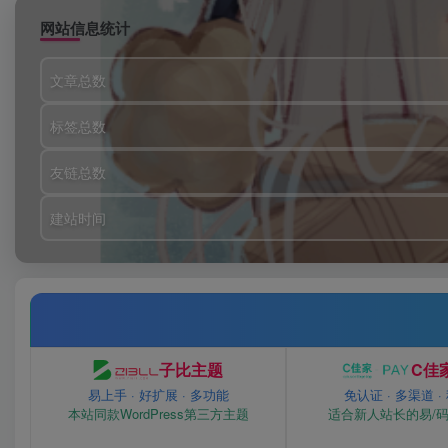
网站信息统计
文章总数
标签总数
友链总数
建站时间
子比主题
C佳家
易上手 · 好扩展 · 多功能
免认证 · 多渠道 ·
本站同款WordPress第三方主题
适合新人站长的易/