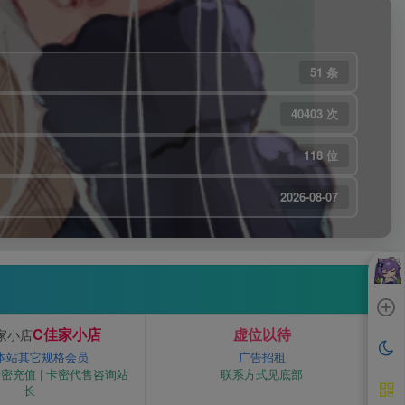
51 条
40403 次
118 位
2026-08-07
C佳家小店
虚位以待
本站其它规格会员
广告招租
密充值 | 卡密代售咨询站
联系方式见底部
长