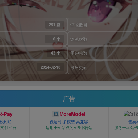
281 篇
评论数目
116 个
浏览次数
43 个
用户总数
2024-02-10
最后更新
广告
-Pay
MoreModel
 秒到账
低延时·多模型·高兼容
售卖
码支付平台
适用于AI站点的API中转站
服务于本站卡