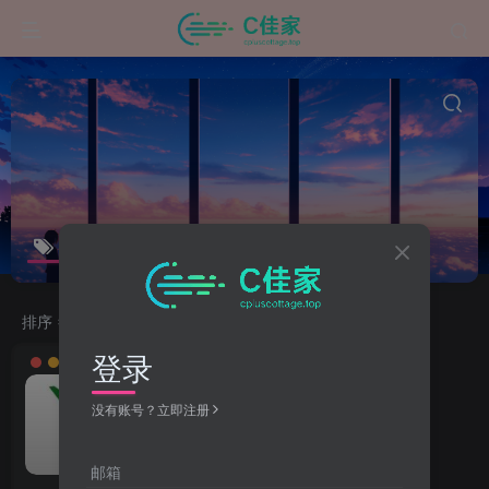
宝塔
共1篇
排序
更新
浏览
点赞
评论
登录
没有账号？立即注册
邮箱