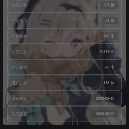
文章总数
281 篇
评论数目
51 条
标签总数
116 个
浏览次数
40378 次
友链总数
43 个
用户总数
118 位
建站时间
2024-02-10
最后更新
2026-08-06