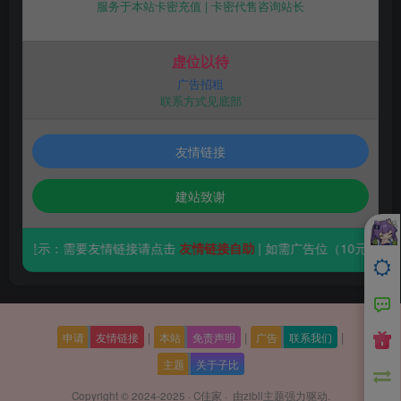
服务于本站卡密充值 | 卡密代售咨询站长
虚位以待
广告招租
联系方式见底部
友情链接
建站致谢
馨提示：需要友情链接请点击
友情链接自助
| 如需广告位（10元/月）请
|
|
|
申请
友情链接
本站
免责声明
广告
联系我们
主题
关于子比
Copyright © 2024-2025 ·
C佳家
· 由
zibll主题
强力驱动.