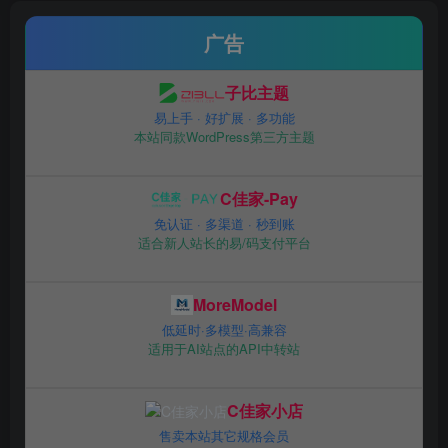
广告
子比主题
易上手 · 好扩展 · 多功能
本站同款WordPress第三方主题
C佳家-Pay
免认证 · 多渠道 · 秒到账
适合新人站长的易/码支付平台
MoreModel
低延时·多模型·高兼容
适用于AI站点的API中转站
C佳家小店
售卖本站其它规格会员