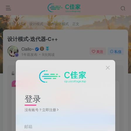
首页
社区
设计模式
软件设计模式
正文
设计模式-迭代器-C++
Ciallo~
关注
私信
1年前发布
9次阅读
该帖子部分内容已隐藏
付费阅读
3
登录
积分
1
免费
普通会员
高级会员
没有账号？立即注册
登录购买
邮箱