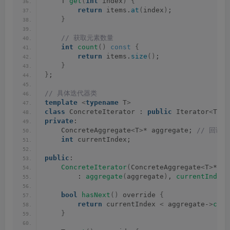
    T 
get
(
int
 index
)
{
return
 items.
at
(
index
)
;
}
 // 获取元素数量
int
count
()
const
{
return
 items.
size
()
;
}
}
;
// 具体迭代器类
template
<
typename
 T
>
class
 ConcreteIterator : 
public
 Iterator
<
T
>
{
private
:
    ConcreteAggregate
<
T
>
* aggregate;
 // 回调
int
 currentIndex;
public
:
ConcreteIterator
(
ConcreteAggregate
<
T
>
* ag
        : 
aggregate
(
aggregate
)
, 
currentIndex
(
bool
hasNext
()
 override 
{
return
 currentIndex 
<
 aggregate-
>
coun
}