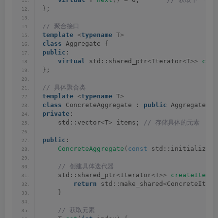
}
;
// 聚合接口
template
<
typename
 T
>
class
 Aggregate 
{
public
:
virtual
 std::shared_ptr
<
Iterator
<
T
>>
crea
}
;
// 具体聚合类
template
<
typename
 T
>
class
 ConcreteAggregate : 
public
 Aggregate
<
T
>
private
:
    std::vector
<
T
>
 items;
 // 存储具体的元素
public
:
ConcreteAggregate
(
const
 std::initializer_
 // 创建具体迭代器
    std::shared_ptr
<
Iterator
<
T
>>
createIterat
return
 std::make_shared
<
ConcreteItera
}
 // 获取元素