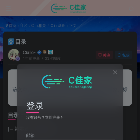
首页
社区
C++相关
C++基础
正文
目录
Ciallo~
关注
私信
1年前更新
33次阅读
来自AI助手的总结
该文章提供了从预备知识到高级主题如类与对象、标
准模板库等全面的C++基础教程概览。
登录
目录：
没有账号？立即注册
| – 第零章：预备知识
邮箱