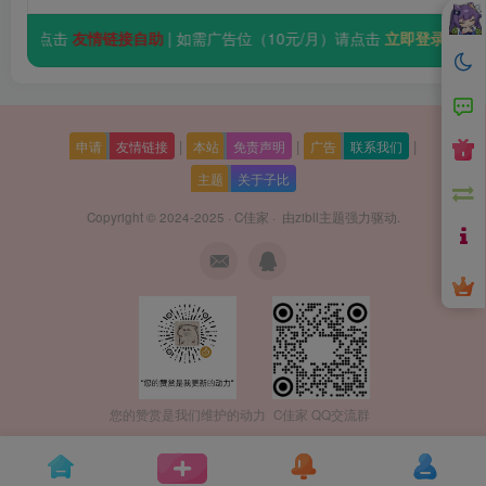
情链接请点击
友情链接自助
| 如需广告位（10元/月）请点击
立即登录
|
|
|
申请
友情链接
本站
免责声明
广告
联系我们
主题
关于子比
Copyright © 2024-2025 ·
C佳家
· 由
zibll主题
强力驱动.
您的赞赏是我们维护的动力
C佳家 QQ交流群