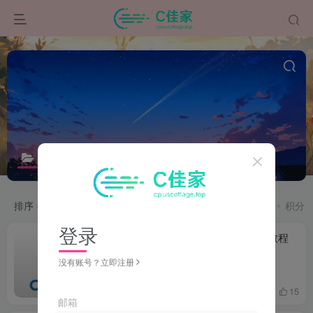
未分类
共2篇
排序
更新
浏览
点赞
评论
发布
收藏
售价
积分
登录
宝塔面板：迁移docker中的项目教程
没有账号？立即注册
# 宝塔面板
# docker
4个月前
15
邮箱