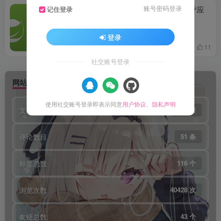
25年生产实习项目：慧医数字医疗应
账号密码登录
记住登录
用系统源代码
# 生产实习
# JQ
# 源代码
登录
11个月前
11
社交账号登录
网站信息统计
使用社交账号登录即表示同意
用户协议
、
隐私声明
文章总数
281 篇
评论数目
51 条
标签总数
116 个
浏览次数
40428 次
友链总数
43 个