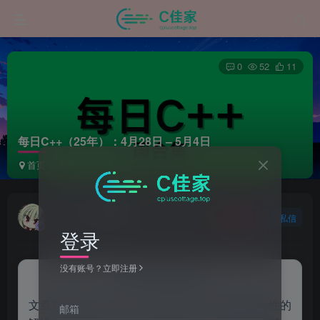
0
52
11
每日C++（25年）：4月28日 – 5月4日
首页
程序设计语言
C++
正文
Ciallo~
关注
私信
1年前更新
登录
没有账号？立即注册
来自AI助手的总结
文章介绍了C++11、C++14及C++17中多个新特性的
邮箱