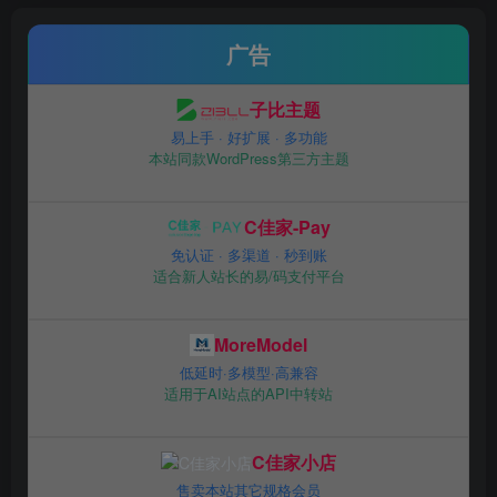
广告
子比主题
易上手 · 好扩展 · 多功能
本站同款WordPress第三方主题
C佳家-Pay
免认证 · 多渠道 · 秒到账
适合新人站长的易/码支付平台
MoreModel
低延时·多模型·高兼容
适用于AI站点的API中转站
C佳家小店
售卖本站其它规格会员