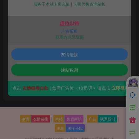
服务于本站卡密充值 | 卡密代售咨询站长
虚位以待
广告招租
联系方式见底部
友情链接
建站致谢
友情链接请点击
友情链接自助
| 如需广告位（10元/月）请点击
立即登录
|
|
|
申请
友情链接
本站
免责声明
广告
联系我们
主题
关于子比