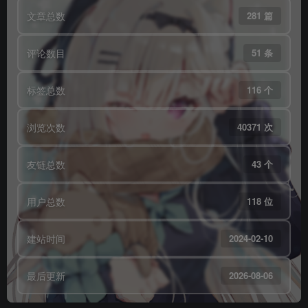
文章总数
281 篇
评论数目
51 条
标签总数
116 个
浏览次数
40371 次
友链总数
43 个
用户总数
118 位
建站时间
2024-02-10
最后更新
2026-08-06