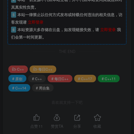
其真实性负责。
5
本站一律禁止以任何方式发布或转载任何违法的相关信息，访
客发现请
立即登录
6
本站资源大多存储在云盘，如发现链接失效，请
立即登录
我
们会第一时间更新。
THE END
C++
每日C++
# 原创
# C++
# 每日C++
# C++17
# C++11
# C++14
# 周合集
喜欢就支持一下吧
点赞
11
赞赏TA
分享
收藏