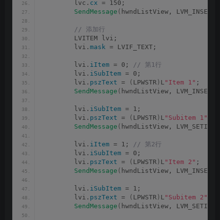
        lvc.
cx
 = 150;
SendMessage
(
hwndListView, LVM_INSERTC
 // 添加行
        LVITEM lvi;
        lvi.
mask
 = LVIF_TEXT;
        lvi.
iItem
 = 0;
 // 第1行
        lvi.
iSubItem
 = 0;
        lvi.
pszText
 = 
(
LPWSTR
)
L
"Item 1"
;
SendMessage
(
hwndListView, LVM_INSERTI
        lvi.
iSubItem
 = 1;
        lvi.
pszText
 = 
(
LPWSTR
)
L
"Subitem 1"
;
SendMessage
(
hwndListView, LVM_SETITEM
        lvi.
iItem
 = 1;
 // 第2行
        lvi.
iSubItem
 = 0;
        lvi.
pszText
 = 
(
LPWSTR
)
L
"Item 2"
;
SendMessage
(
hwndListView, LVM_INSERTI
        lvi.
iSubItem
 = 1;
        lvi.
pszText
 = 
(
LPWSTR
)
L
"Subitem 2"
;
SendMessage
(
hwndListView, LVM_SETITEM