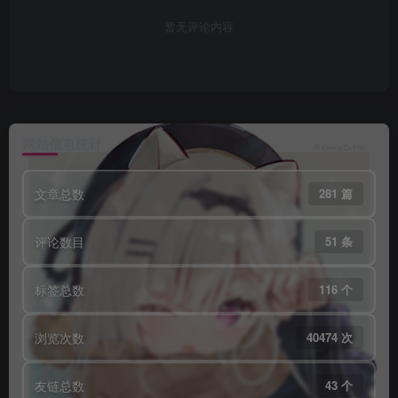
暂无评论内容
网站信息统计
文章总数
281 篇
评论数目
51 条
标签总数
116 个
浏览次数
40474 次
友链总数
43 个