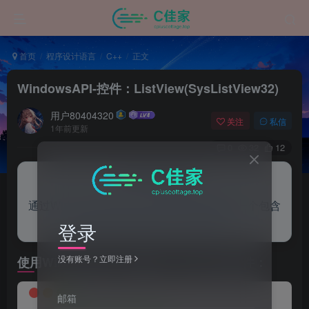
首页
程序设计语言
C++
正文
WindowsAPI-控件：ListView(SysListView32)
用户80404320
关注
私信
1年前更新
0
32
12
来自AI助手的总结
通过Windows API在C++程序中创建并配置一个包含
两列和两行数据的ListView控件。
登录
没有账号？立即注册
使用WindowsAPI，创建一个ListView控件：
邮箱