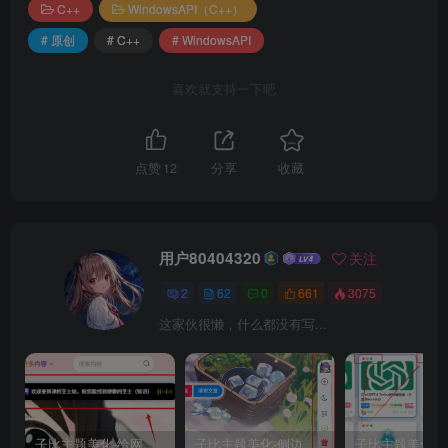
C++
WindowsAPI（C++）
# 原创
# C++
# WindowsAPI
喜欢就支持一下吧
点赞
12
分享
收藏
用户80404320
关注
2
62
0
661
3075
这家伙很懒，什么都没有写...
子比主题美化-给网站添加一个正在浏览灵动岛
子比主题美化-侧边悬浮按钮美化