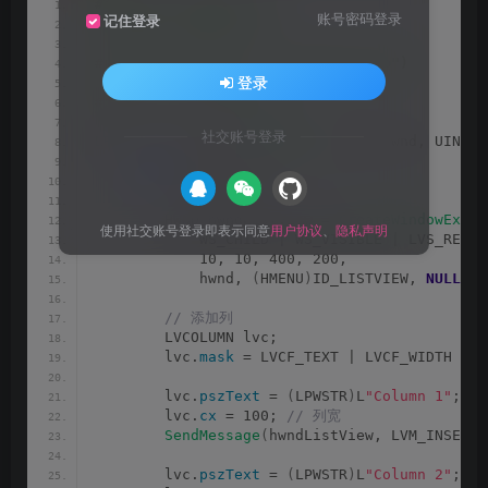
#include <windows.h>
账号密码登录
记住登录
#include <commctrl.h>
#pragma comment(lib, "comctl32.lib")
登录
#define ID_LISTVIEW 101
社交账号登录
LRESULT CALLBACK 
WindowProc
(
HWND hwnd, UINT m
switch
(
message
)
{
case
 WM_CREATE: 
{
 // 创建 ListView 控件
        HWND hwndListView = 
CreateWindowEx
(
0,
使用社交账号登录即表示同意
用户协议
、
隐私声明
            WS_CHILD | WS_VISIBLE | LVS_REPOR
            10, 10, 400, 200,
            hwnd, 
(
HMENU
)
ID_LISTVIEW, 
NULL
, 
N
 // 添加列
        LVCOLUMN lvc;
        lvc.
mask
 = LVCF_TEXT | LVCF_WIDTH | L
        lvc.
pszText
 = 
(
LPWSTR
)
L
"Column 1"
;
        lvc.
cx
 = 100;
 // 列宽
SendMessage
(
hwndListView, LVM_INSERTC
        lvc.
pszText
 = 
(
LPWSTR
)
L
"Column 2"
;