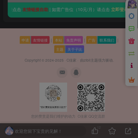
要友情链接请点击
友情链接自助
| 如需广告位（10元/月）请点击
立即登录
|
|
|
申请
友情链接
本站
免责声明
广告
联系我们
主题
关于子比
Copyright © 2024-2025 ·
C佳家
· 由
zibll主题
强力驱动.
您的赞赏是我们维护的动力
C佳家 QQ交流群
12
欢迎您留下宝贵的见解！