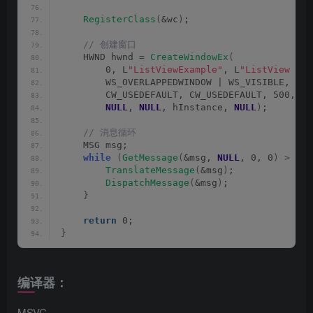
RegisterClass
(
&wc
)
;
 // 创建窗口
    HWND hwnd = 
CreateWindowEx
(
        0, L
"ListViewExample"
, L
"ListView Con
        WS_OVERLAPPEDWINDOW | WS_VISIBLE,
        CW_USEDEFAULT, CW_USEDEFAULT, 500, 30
NULL
, 
NULL
, hInstance, 
NULL
)
;
 // 消息循环
    MSG msg;
while
(
GetMessage
(
&msg, 
NULL
, 0, 0
)
>
 0
)
TranslateMessage
(
&msg
)
;
DispatchMessage
(
&msg
)
;
}
return
 0;
}
编译器：
MSVC