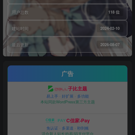
用户总数
118 位
建站时间
2024-02-10
最后更新
2026-08-07
广告
子比主题
易上手 · 好扩展 · 多功能
本站同款WordPress第三方主题
C佳家-Pay
免认证 · 多渠道 · 秒到账
适合新人站长的易/码支付平台