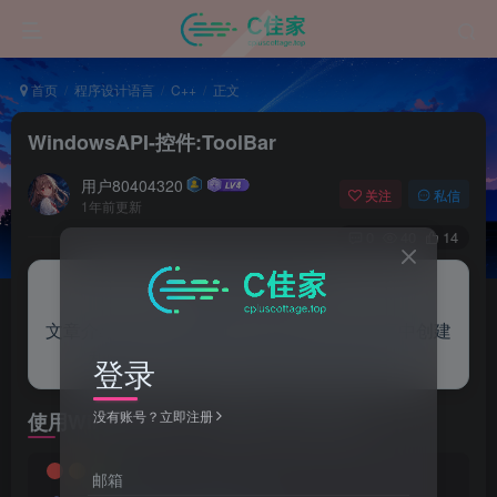
首页
程序设计语言
C++
正文
WindowsAPI-控件:ToolBar
用户80404320
关注
私信
1年前更新
0
40
14
来自AI助手的总结
文章介绍了如何使用Windows API在C++程序中创建
和配置一个包含三个按钮的工具栏控件。
登录
没有账号？立即注册
使用WindowsAPI，创建ToolBar控件：
邮箱