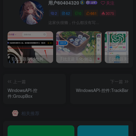
用户80404320
关注
2
62
0
661
3075
这家伙很懒，什么都没有写...
子比主题美化-给网站添加一个正在浏览灵动岛
子比主题美化-侧边悬浮按钮美化
上一篇
下一篇
WindowsAPI-控
WindowsAPI-控件:TrackBar
件:GroupBox
相关推荐