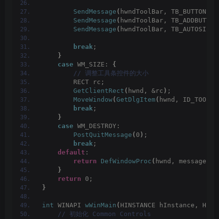
SendMessage
(
hwndToolBar, TB_BUTTONSTR
SendMessage
(
hwndToolBar, TB_ADDBUTTON
SendMessage
(
hwndToolBar, TB_AUTOSIZE,
break
;
}
case
 WM_SIZE: 
{
 // 调整工具条控件的大小
        RECT rc;
GetClientRect
(
hwnd, &rc
)
;
MoveWindow
(
GetDlgItem
(
hwnd, ID_TOOLBA
break
;
}
case
 WM_DESTROY:
PostQuitMessage
(
0
)
;
break
;
default
:
return
DefWindowProc
(
hwnd, message, w
}
return
 0;
}
int
 WINAPI 
wWinMain
(
HINSTANCE hInstance, HINS
 // 初始化 Common Controls