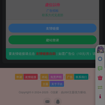
虚位以待
广告招租
联系方式见底部
友情链接
建站致谢
馨提示：需要友情链接请点击
友情链接自助
| 如需广告位（10元/月）请
|
|
|
申请
友情链接
本站
免责声明
广告
联系我们
主题
关于子比
Copyright © 2024-2025 ·
C佳家
· 由
zibll主题
强力驱动.