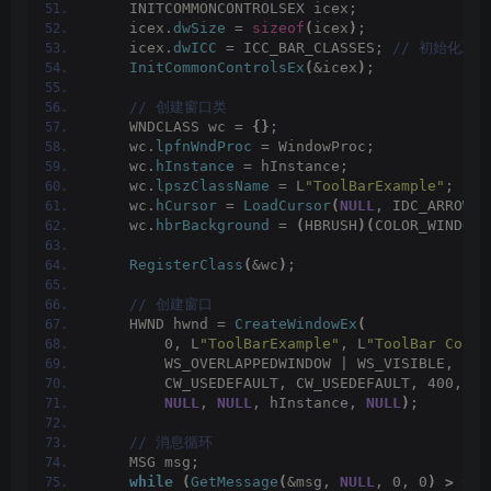
    INITCOMMONCONTROLSEX icex;
    icex.
dwSize
 = 
sizeof
(
icex
)
;
    icex.
dwICC
 = ICC_BAR_CLASSES;
 // 初始化工
InitCommonControlsEx
(
&icex
)
;
 // 创建窗口类
    WNDCLASS wc = 
{}
;
    wc.
lpfnWndProc
 = WindowProc;
    wc.
hInstance
 = hInstance;
    wc.
lpszClassName
 = L
"ToolBarExample"
;
    wc.
hCursor
 = 
LoadCursor
(
NULL
, IDC_ARROW
)
;
    wc.
hbrBackground
 = 
(
HBRUSH
)(
COLOR_WINDOW 
RegisterClass
(
&wc
)
;
 // 创建窗口
    HWND hwnd = 
CreateWindowEx
(
        0, L
"ToolBarExample"
, L
"ToolBar Contr
        WS_OVERLAPPEDWINDOW | WS_VISIBLE,
        CW_USEDEFAULT, CW_USEDEFAULT, 400, 20
NULL
, 
NULL
, hInstance, 
NULL
)
;
 // 消息循环
    MSG msg;
while
(
GetMessage
(
&msg, 
NULL
, 0, 0
)
>
 0
)