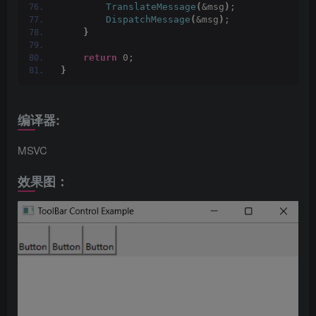
TranslateMessage
(
&msg
)
;
DispatchMessage
(
&msg
)
;
}
return
 0;
}
编译器:
MSVC
效果图：