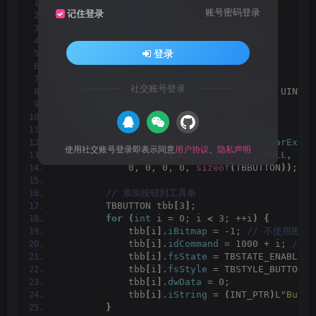
#include <windows.h>
账号密码登录
记住登录
#include <commctrl.h>
#pragma comment(lib, "comctl32.lib")
登录
#define ID_TOOLBAR 201
社交账号登录
LRESULT CALLBACK 
WindowProc
(
HWND hwnd, UINT m
switch
(
message
)
{
case
 WM_CREATE: 
{
 // 创建工具条控件
        HWND hwndToolBar = 
CreateToolbarEx
(
hw
使用社交账号登录即表示同意
用户协议
、
隐私声明
            ID_TOOLBAR, 0, 
NULL
, 0, 
NULL
, 0,
            0, 0, 0, 0, 
sizeof
(
TBBUTTON
))
;
 // 添加按钮到工具条
        TBBUTTON tbb
[
3
]
;
for
(
int
 i = 0; i 
<
 3; ++i
)
{
            tbb
[
i
]
.
iBitmap
 = -1;
 // 不使用图标
            tbb
[
i
]
.
idCommand
 = 1000 + i;
 // 
            tbb
[
i
]
.
fsState
 = TBSTATE_ENABLED;
            tbb
[
i
]
.
fsStyle
 = TBSTYLE_BUTTON;
            tbb
[
i
]
.
dwData
 = 0;
            tbb
[
i
]
.
iString
 = 
(
INT_PTR
)
L
"Butto
}