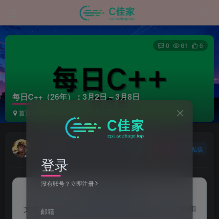
0
61
6
每日C++（26年）：3月2日 – 3月8日
首页
程序设计语言
C++
正文
内容更新/站内事务/违规举报
关注
私信
4个月前更新
登录
没有账号？立即注册
来自AI助手的总结
文章记录了3月2日至3月8日间关于C++中atomic和
邮箱