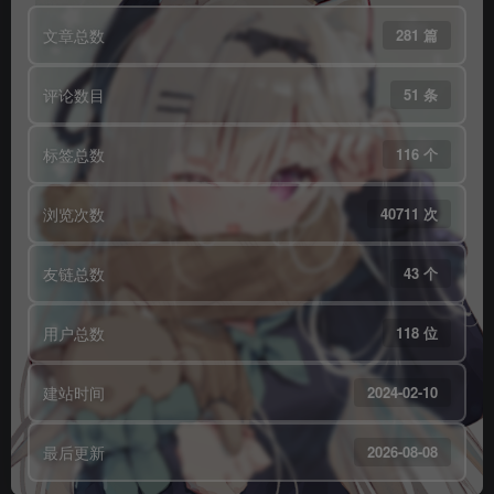
文章总数
281 篇
评论数目
51 条
标签总数
116 个
浏览次数
40711 次
友链总数
43 个
用户总数
118 位
建站时间
2024-02-10
最后更新
2026-08-08