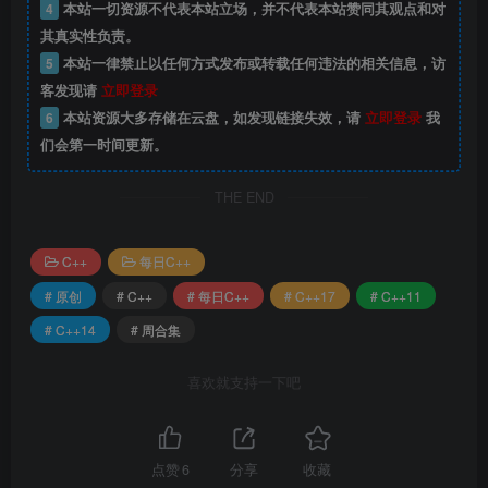
4
本站一切资源不代表本站立场，并不代表本站赞同其观点和对
其真实性负责。
5
本站一律禁止以任何方式发布或转载任何违法的相关信息，访
客发现请
立即登录
6
本站资源大多存储在云盘，如发现链接失效，请
立即登录
我
们会第一时间更新。
THE END
C++
每日C++
# 原创
# C++
# 每日C++
# C++17
# C++11
# C++14
# 周合集
喜欢就支持一下吧
点赞
6
分享
收藏