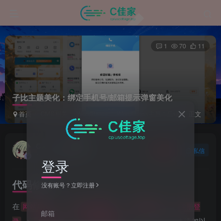
1
70
11
子比主题美化：绑定手机号/邮箱提示弹窗美化
首页
CMS相关
WordPress
WordPress主题 | 后端
正文
Ciallo~
关注
私信
10个月前发布
登录
代码修改：
没有账号？立即注册
在
->
->
->
网站后台
Zibll主题设置
用户&互动
注册登
邮箱
->
->
，在代码编辑框中添加以