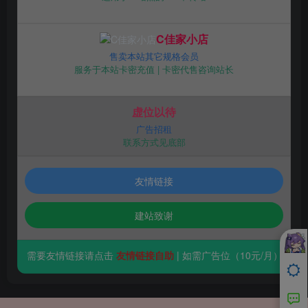
C佳家小店
售卖本站其它规格会员
服务于本站卡密充值 | 卡密代售咨询站长
虚位以待
广告招租
联系方式见底部
友情链接
建站致谢
温馨提示：需要友情链接请点击
友情链接自助
| 如需广告位（10元/月