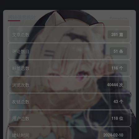
网站信息统计
文章总数
281 篇
评论数目
51 条
标签总数
116 个
浏览次数
40444 次
友链总数
43 个
用户总数
118 位
建站时间
2024-02-10