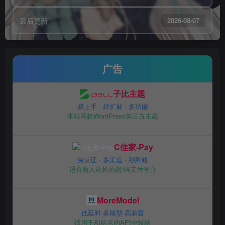
最后更新
2026-08-07
广告
子比主题
易上手 · 好扩展 · 多功能
本站同款WordPress第三方主题
C佳家-Pay
免认证 · 多渠道 · 秒到账
适合新人站长的易/码支付平台
MoreModel
低延时·多模型·高兼容
适用于AI站点的API中转站