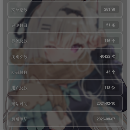
文章总数
281 篇
评论数目
51 条
标签总数
116 个
浏览次数
40422 次
友链总数
43 个
用户总数
118 位
建站时间
2024-02-10
最后更新
2026-08-07