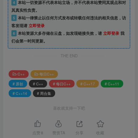
4
本站一切资源不代表本站立场，并不代表本站赞同其观点和对
其真实性负责。
5
本站一律禁止以任何方式发布或转载任何违法的相关信息，访
客发现请
立即登录
6
本站资源大多存储在云盘，如发现链接失效，请
立即登录
我
们会第一时间更新。
THE END
C++
每日C++
# 原创
# C++
# 每日C++
# C++17
# C++11
# C++14
# 周合集
喜欢就支持一下吧
点赞
8
赞赏TA
分享
收藏