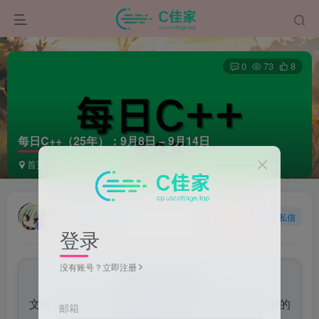
0
73
8
每日C++（25年）：9月8日 – 9月14日
首页
程序设计语言
C++
正文
Ciallo~
关注
私信
11个月前更新
登录
没有账号？立即注册
来自AI助手的总结
文章介绍了从9月8日至14日，每日一种cmath库中的
邮箱