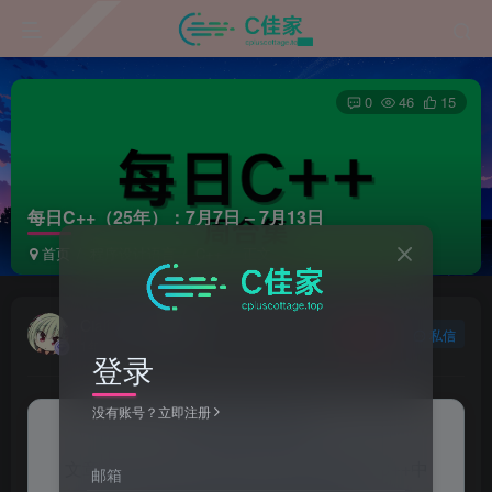
0
46
15
每日C++（25年）：7月7日 – 7月13日
首页
程序设计语言
C++
正文
Ciallo~
关注
私信
1年前更新
登录
没有账号？立即注册
来自AI助手的总结
文章介绍了从7月7日至7月13日每天关于C++中
邮箱