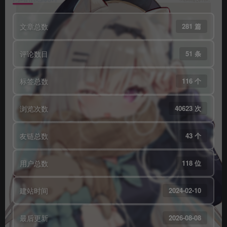
文章总数
281 篇
评论数目
51 条
标签总数
116 个
浏览次数
40623 次
友链总数
43 个
用户总数
118 位
建站时间
2024-02-10
最后更新
2026-08-08