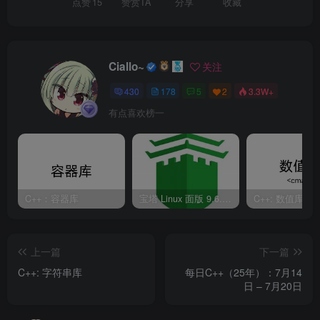
点赞
15
赞赏TA
分享
收藏
Ciallo~
关注
430
178
5
2
3.3W+
有点喜欢榜一
C++：容器库
宝塔 Linux 面版 9.6.0 企业版/开心版详细教程
C++: 数值库
上一篇
下一篇
C++: 字符串库
每日C++（25年）：7月14
日 – 7月20日