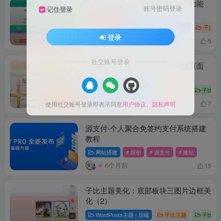
子比主题美化：高泛用私信用户功能
账号密码登录
记住登录
（超低耦合版）
付费阅读
5
WordPress主题 | 后端
子比主
￥
登录
3个月前
5
社交账号登录
子比主题美化：独立的友情链接页面
WordPress主题 | 后端
子比主题
子比主
4个月前
7
使用社交账号登录即表示同意
用户协议
、
隐私声明
源支付-个人聚合免签约支付系统搭建
教程
网站搭建
# 原创
# 源支付
# 建站
6个月前
15
子比主题美化：底部板块三图片边框美
化（2）
WordPress主题 | 后端
子比主题
子比主