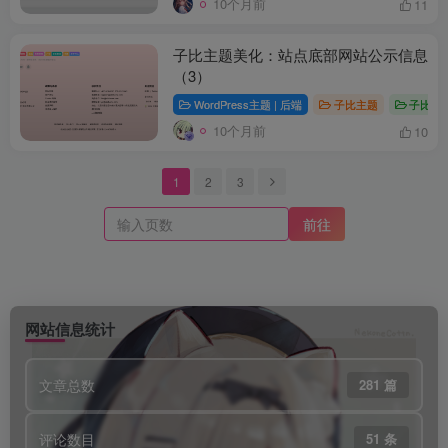
10个月前
11
子比主题美化：站点底部网站公示信息
（3）
WordPress主题 | 后端
子比主题
子比主
10个月前
10
1
2
3
前往
网站信息统计
文章总数
281 篇
评论数目
51 条