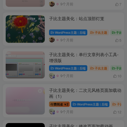
9个月前
7
子比主题美化：站点顶部灯笼
WordPress主题 | 后端
子比主题
子比主
9个月前
5
子比主题美化：单行文章列表小工具-
增强版
WordPress主题 | 后端
子比主题
子比主
9个月前
10
子比主题美化：二次元风格页面加载动
画（1）
付费阅读
2
WordPress主题 | 后端
子比主
￥
9个月前
12
子比主题美化：修改页面加载动画