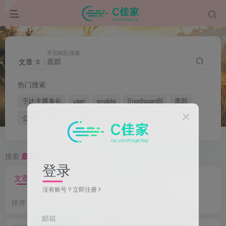
开启精彩搜索
文章
热门搜索
子比主题美化
user
enable
[[nodiscard]]
底部
公告
Range
结构
constexpr
integer
搜索
底部
，共找到
34
个文章
登录
文章
用户
版块
帖子
商品
没有账号？立即注册
排序
最新
热门
点赞
评论
收藏
销量
邮箱